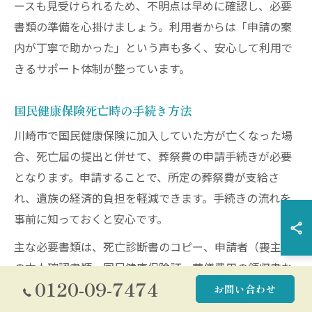
ースも見受けられるため、不明点は早めに確認し、必要
書類の準備を心掛けましょう。利用者からは「申請の案
内が丁寧で助かった」という声も多く、安心して利用で
きるサポート体制が整っています。
国民健康保険死亡時の手続き方法
川崎市で国民健康保険に加入していた方が亡くなった場
合、死亡届の提出と併せて、葬祭費の申請手続きが必要
となります。申請することで、所定の葬祭費が支給さ
れ、遺族の経済的負担を軽減できます。手続きの流れを
事前に知っておくと安心です。
主な必要書類は、死亡診断書のコピー、申請者（喪主）
の本人確認書類、国民健康保険証、葬儀費用の領収書な
0120-09-7474
どです。申請先はお住まいの区役所の国民健康保険窓口
お問い合わせ
で、葬儀後2年以内が申請期限となっています。なお、申