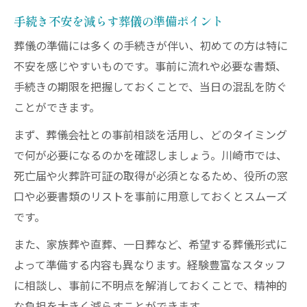
補助金申請や改葬許可も安心の葬儀準備とは
手続き不安を減らす葬儀の準備ポイント
葬儀に使える補助金の申請方法を解説
葬儀の準備には多くの手続きが伴い、初めての方は特に
川崎市の改葬許可申請書のポイント整理
不安を感じやすいものです。事前に流れや必要な書類、
後期高齢者葬祭費の制度活用ガイド
手続きの期限を把握しておくことで、当日の混乱を防ぐ
国民健康保険死亡時の手続き方法
ことができます。
墓じまい補助金利用時の注意事項
まず、葬儀会社との事前相談を活用し、どのタイミング
家族葬の実践的な費用管理とポイント整理
で何が必要になるのかを確認しましょう。川崎市では、
家族葬における葬儀費用の内訳を解説
死亡届や火葬許可証の取得が必須となるため、役所の窓
家族葬を選ぶ際の費用管理のコツ
口や必要書類のリストを事前に用意しておくとスムーズ
葬儀プラン選びで予算内に収める方法
です。
川崎市の家族葬と見積もり比較の重要性
また、家族葬や直葬、一日葬など、希望する葬儀形式に
実際の家族葬で役立つポイント紹介
よって準備する内容も異なります。経験豊富なスタッフ
に相談し、事前に不明点を解消しておくことで、精神的