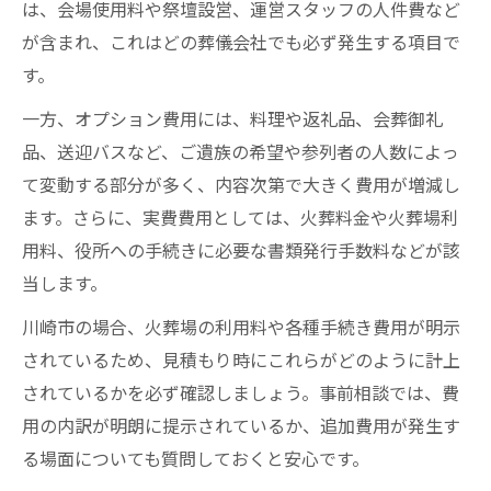
は、会場使用料や祭壇設営、運営スタッフの人件費など
モニタリングを活用した葬儀費用の見極め術
が含まれ、これはどの葬儀会社でも必ず発生する項目で
葬儀費用のモニタリング実践法を紹介
す。
見積もり内容と内訳のチェックポイント
一方、オプション費用には、料理や返礼品、会葬御礼
川崎葬儀会社レビューの活用術とは
品、送迎バスなど、ご遺族の希望や参列者の人数によっ
モニタリングで予算オーバーを防ぐ方法
て変動する部分が多く、内容次第で大きく費用が増減し
複数社比較で適正な葬儀費用を知る
ます。さらに、実費費用としては、火葬料金や火葬場利
おくやみ窓口利用で手続きをスムーズに進める
用料、役所への手続きに必要な書類発行手数料などが該
秘訣
当します。
葬儀後の行政手続きを効率化する方法
川崎市の場合、火葬場の利用料や各種手続き費用が明示
おくやみ窓口活用で葬儀手続きが簡単に
されているため、見積もり時にこれらがどのように計上
川崎市の葬儀と各種申請ポイント解説
されているかを必ず確認しましょう。事前相談では、費
死亡届から補助金申請までの流れ整理
用の内訳が明朗に提示されているか、追加費用が発生す
る場面についても質問しておくと安心です。
必要書類の準備で手続きの負担を軽減