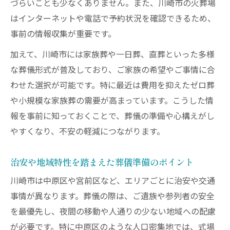
づらいことも少なくありません。また、川崎市の火葬場
葬儀準備なら不安を軽減する３つの工夫
はインターネットや電話で予約状況を確認できるため、
葬儀準備で不安を減らすポイント解説
事前の情報収集が重要です。
手続きの流れを知って葬儀の負担を軽減
加えて、川崎市には家族葬や一日葬、直葬といった多様
仏事訪問時の葬儀費用トラブル回避策
な葬儀形式が普及しており、ご家族の希望やご事情に合
制度活用で葬儀準備をスムーズに進める方
わせた選択が可能です。特に最近は費用を抑えたゼロ葬
法
や小規模な家族葬の需要が高まっています。こうした情
葬儀に向けて家族で準備したいことまとめ
報を事前に知っておくことで、葬儀の準備や心構えがし
火葬場予約や手続きの進め方を解説
やすくなり、不安の軽減につながります。
川崎市の火葬場予約方法と葬儀の流れ
治安や地域特性を踏まえた葬儀準備のポイント
葬儀に必要な火葬場手続きと注意点
川崎市は中原区や宮前区など、エリアごとに治安や交通
火葬場の空き状況確認と効率的な予約術
事情が異なります。葬儀の際は、ご遺族や参列者の安全
仏事訪問時に知るべき火葬場利用のコツ
を最優先し、夜間の移動や人通りの少ない地域への配慮
葬儀当日の火葬場での確認事項一覧
が必要です。特に中原区のような人口密集地では、式場