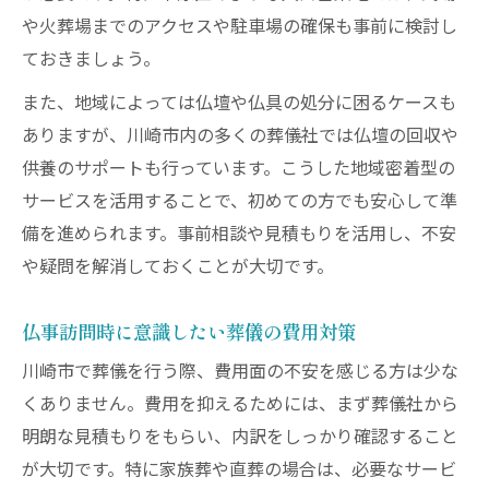
貯金ゼロから叶える川崎市の葬送事例
や火葬場までのアクセスや駐車場の確保も事前に検討し
貯金ゼロでも安心できる葬儀制度紹介
ておきましょう。
生活保護や葬祭扶助を使った葬儀の流れ
また、地域によっては仏壇や仏具の処分に困るケースも
葬儀費用ゼロ葬の活用で負担を抑える方法
ありますが、川崎市内の多くの葬儀社では仏壇の回収や
葬儀準備で知っておきたい助成金や制度
供養のサポートも行っています。こうした地域密着型の
川崎市で費用負担を減らす葬儀事例を解説
サービスを活用することで、初めての方でも安心して準
仏壇処分も安心！川崎市で実践する方法
備を進められます。事前相談や見積もりを活用し、不安
や疑問を解消しておくことが大切です。
仏壇処分の手順と葬儀での注意点を解説
川崎市で仏壇回収を依頼する際の流れ
仏事訪問時に意識したい葬儀の費用対策
葬儀時に実践できる仏壇処分の費用節約術
川崎市で葬儀を行う際、費用面の不安を感じる方は少な
仏事訪問前に確認したい仏壇処分の手配方
くありません。費用を抑えるためには、まず葬儀社から
法
明朗な見積もりをもらい、内訳をしっかり確認すること
自治体や業者を活用した仏壇処分のコツ
が大切です。特に家族葬や直葬の場合は、必要なサービ