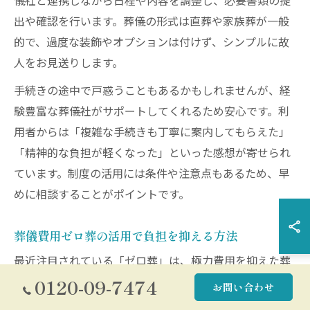
儀社と連携しながら日程や内容を調整し、必要書類の提
出や確認を行います。葬儀の形式は直葬や家族葬が一般
的で、過度な装飾やオプションは付けず、シンプルに故
人をお見送りします。
手続きの途中で戸惑うこともあるかもしれませんが、経
験豊富な葬儀社がサポートしてくれるため安心です。利
用者からは「複雑な手続きも丁寧に案内してもらえた」
「精神的な負担が軽くなった」といった感想が寄せられ
ています。制度の活用には条件や注意点もあるため、早
めに相談することがポイントです。
葬儀費用ゼロ葬の活用で負担を抑える方法
最近注目されている「ゼロ葬」は、極力費用を抑えた葬
儀の一形態です。川崎市でも選択肢の一つとして利用さ
0120-09-7474
お問い合わせ
れており、火葬のみを行う直葬が主流となっています。