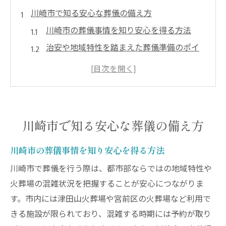
川崎市で知る安心な葬儀の備え方
川崎市の葬儀事情を知り安心を得る方法
治安や地域特性を踏まえた葬儀準備のポイ
ント
仏事訪問時に意識したい葬儀の費用対策
安心して備えるための葬儀制度の活用術
家族が穏やかに過ごすための葬儀のコツ
川崎市で知る安心な葬儀の備え方
仏事訪問の基礎知識と費用節約術
仏事訪問で押さえる葬儀の基本マナー
川崎市の葬儀事情を知り安心を得る方法
費用を抑えた仏事訪問の実践的な工夫
川崎市で葬儀を行う際は、都市部ならではの地域特性や
川崎市の葬儀で節約できるポイント紹介
火葬場の混雑状況を把握することが安心につながりま
す。市内には津田山火葬場や宮前区の火葬場など利用で
葬儀費用を抑える制度や支援策の活用法
きる施設が限られており、混雑する時期には予約が取り
仏事訪問前に知っておきたい葬儀準備術