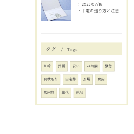
2025/07/16
・弔電の送り方と注意点
タグ
Tags
川崎
葬儀
安い
24時間
緊急
見積もり
自宅葬
斎場
費用
無宗教
生花
親切