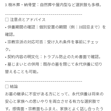
3. 樹木葬・納骨堂：自然葬や屋内型など選択肢も多様。
_______________________________________
□ 注意点とアドバイス
• 供養期間の確認：個別安置の期間（例：33回忌まで）を
確認。
• 宗教宗派の対応可否：受け入れ条件を事前にチェッ
ク。
• 契約内容の明文化：トラブル防止のため書面で確認。
• 墓じまいとの併用：既存の墓を閉じて永代供養に切り
替えることも可能。
_______________________________________
□ 結論
お墓の継承に不安がある方にとって、永代供養は将来の
安心と家族への思いやりを両立させる有力な選択肢で
す。感情面・宗教面もふまえ、家族とよく話し合ったう