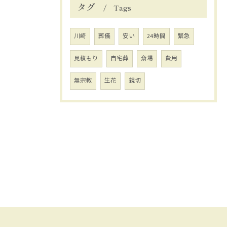
タグ
Tags
川崎
葬儀
安い
24時間
緊急
見積もり
自宅葬
斎場
費用
無宗教
生花
親切