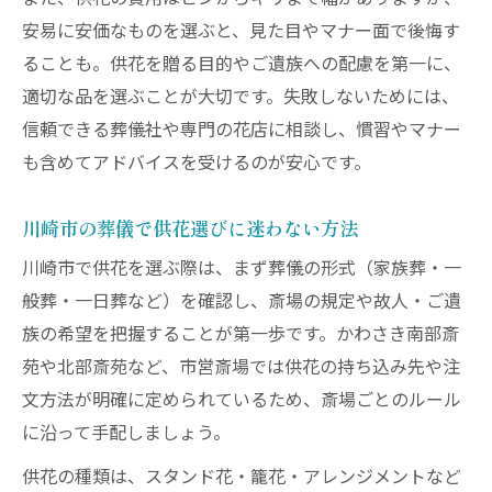
宗派や会場ごとの供花マナーを葬儀で守る
安易に安価なものを選ぶと、見た目やマナー面で後悔す
ために
ることも。供花を贈る目的やご遺族への配慮を第一に、
供花選びで迷わないための葬儀マナー解説
適切な品を選ぶことが大切です。失敗しないためには、
公的支援制度の活用で葬儀負担を軽減
信頼できる葬儀社や専門の花店に相談し、慣習やマナー
川崎市の葬儀で利用できる公的支援制度と
も含めてアドバイスを受けるのが安心です。
は
供花手配時に押さえたい葬儀の費用補助情
川崎市の葬儀で供花選びに迷わない方法
報
川崎市で供花を選ぶ際は、まず葬儀の形式（家族葬・一
葬儀の公的支援制度で供花負担を減らす方
般葬・一日葬など）を確認し、斎場の規定や故人・ご遺
法
族の希望を把握することが第一歩です。かわさき南部斎
申請条件や手続きを知り葬儀費用を節約
苑や北部斎苑など、市営斎場では供花の持ち込み先や注
川崎市の葬儀で供花費用を支援する制度活
文方法が明確に定められているため、斎場ごとのルール
用術
に沿って手配しましょう。
急な訃報時も安心できる供花手配の流れ
供花の種類は、スタンド花・籠花・アレンジメントなど