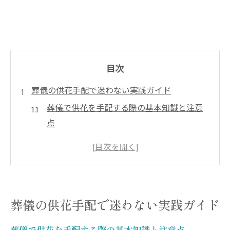
目次
葬儀の供花手配で迷わない実践ガイド
葬儀で供花を手配する際の基本知識と注意
点
川崎市の葬儀で供花選びに迷わない方法
供花の相場や葬儀マナーを押さえて安心手
配
供花手配時に必要な情報整理とその流れ
葬儀の供花手配で迷わない実践ガイド
葬儀で失敗しない供花注文の実務ポイント
供花費用や手順を川崎市で確認するには
葬儀で供花を手配する際の基本知識と注意点