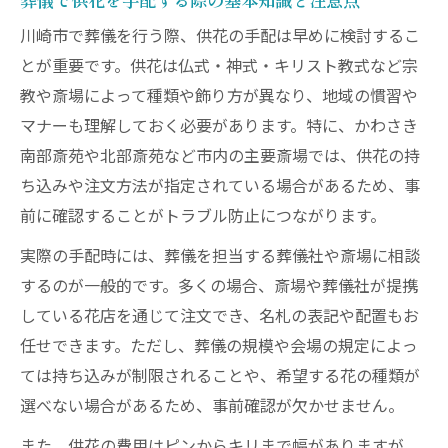
川崎市の葬儀で供花費用相場を把握する方
川崎市で葬儀を行う際、供花の手配は早めに検討するこ
法
とが重要です。供花は仏式・神式・キリスト教式など宗
供花注文の手順と葬儀でのスムーズな流れ
教や斎場によって種類や飾り方が異なり、地域の慣習や
葬儀の供花費用を比較し最適な選択をする
マナーも理解しておく必要があります。特に、かわさき
コツ
南部斎苑や北部斎苑など市内の主要斎場では、供花の持
ち込みや注文方法が指定されている場合があるため、事
供花代金や支払い方法と葬儀での注意点
前に確認することがトラブル防止につながります。
川崎市で供花を頼む際の実践手順と確認事
項
実際の手配時には、葬儀を担当する葬儀社や斎場に相談
するのが一般的です。多くの場合、斎場や葬儀社が提携
失礼のない葬儀を叶える供花選びのコツ
している花店を通じて注文でき、名札の表記や配置もお
葬儀の供花で失礼を避ける選び方と注意点
任せできます。ただし、葬儀の規模や会場の規定によっ
供花の種類や相場を知り安心して葬儀を準
ては持ち込みが制限されることや、希望する花の種類が
備
選べない場合があるため、事前確認が欠かせません。
葬儀で好印象を与える供花選びのマナー
また、供花の費用はピンからキリまで幅がありますが、