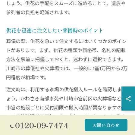
しょう。供花の手配をスムーズに進めることで、遺族や
参列者の負担も軽減されます。
供花を迅速に注文したい葬儀時のポイント
葬儀の際、供花を急いで注文するにはいくつかのポイン
トがあります。まず、供花の種類や価格帯、名札の記載
方法を事前に把握しておくと、迷わずに選択できます。
川崎市の葬儀社や火葬場では、一般的に1基1万円から2万
円程度が相場です。
注文時は、利用する斎場の供花搬入ルールを確認しまし
ょう。かわさき南部斎苑や川崎市宮前区の火葬場など、
市営の施設ごとに受付期限や搬入時間が異なりますの
で、事前確認が不可欠です。また、インターネット注文
0120-09-7474
お問い合わせ
や電話注文を活用すると、遠方からでも迅速に手配が可