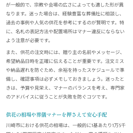
葬儀の急な供花依頼に対応する手配の手順
が一般的で、宗教や会場の広さによっても適した形が異
なります。迷った場合は、経験豊富な葬儀社に相談し、
供花を迅速に注文したい葬儀時のポイント
過去の事例や人気の供花を参考にするのが賢明です。特
川崎市で急ぎの葬儀でも間に合う供花手配
に、名札の表記方法や配置場所はマナー違反にならない
法
よう注意が必要です。
葬儀の供花注文で慌てないための確認事項
また、供花の注文時には、贈り主の名前やメッセージ、
訃報直後の供花手配で押さえるべき実務手
希望納品日時を正確に伝えることが重要です。注文ミス
順
や納品遅れを防ぐため、余裕を持ったスケジュールで準
川崎市の葬儀で供花を安心して注文する方法
備し、確認事項は必ずメモしておきましょう。迷ったと
葬儀で失敗しない供花注文の基礎知識
きは、予算や見栄え、マナーのバランスを考え、専門家
川崎市で供花を安心して頼むポイント解説
のアドバイスに従うことが失敗を防ぐコツです。
葬儀の供花注文時に必要な確認事項まとめ
供花選びや注文で葬儀当日も安心対応
供花の相場や葬儀マナーを押さえて安心手配
川崎市の葬儀で供花注文を迷わず進めるコ
川崎市における供花の相場は、一般的に1基あたり1万5千
ツ