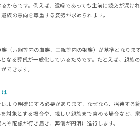
なるからです。例えば、遠縁であっても生前に親交が深けれ
親族が葬儀で返す適切な言葉の例とその意味
、遺族の意向を尊重する姿勢が求められます。
「大変でしたね」と声を掛けられた時の返し方
葬儀マナーで親族が意識する言葉遣いの基本
親族同士で気遣いを伝える葬儀の挨拶例
親族（六親等内の血族、三親等内の姻族）が基準となりま
葬儀で親族が避けたい言葉とその理由
心となる葬儀が一般化しているためです。たとえば、親族
香典や服装など親族が守るべき葬儀の基本
とができます。
親族の葬儀で知っておくべき香典マナー
葬儀で親族に求められる服装の基本とは
とは
親族の葬儀参列時に守る香典の包み方
きはより明確にする必要があります。なぜなら、招待する
葬儀で親族が選ぶべき服装と注意点
みを対象とする場合や、親しい親族まで含める場合など、
親族の葬儀マナーで重視される身だしなみ
案内や配慮が行き届き、葬儀が円滑に進行します。
香典や服装の基本を親族が押さえるコツ