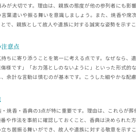
葬儀後の親族間で大切にしたい心遣い
慎みが大切です。理由は、親族の態度が他の参列者にも影
い言葉遣いや振る舞いを意識しましょう。また、焼香や席
親族の葬儀後の対応で注意したい点まとめ
ことで、親族として故人や遺族に対する誠実な姿勢を示す
の注意点
気持ちに寄り添うことを第一に考える点です。なぜなら、
愁傷様です」「お力落としのないように」といった形式的
し、余計な言動は慎むのが基本です。こうした細やかな配
法
装・焼香・香典の3点が特に重要です。理由は、これらが葬
順番や作法を事前に確認しておくこと、香典は決められた
い立ち居振る舞いができ、故人や遺族に対する敬意を示す