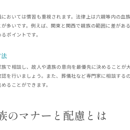
焼香や手伝いで親族が気をつけたい振る舞い
親族の葬儀での焼香マナーとその作法
儀においては慣習も重視されます。法律上は六親等内の血
親族が葬儀で率先して手伝う際の注意点
とが多いです。例えば、関東と関西で親族の範囲に差があ
葬儀で親族が心得ておきたい焼香の流れ
めるポイントです。
親族参列時の焼香や手伝いの適切な対応
葬式マナーで親族が避けるべき振る舞い例
方法
親族の手伝いが円滑な葬儀運営に役立つ理由
家族で相談し、故人や遺族の意向を最優先に決めることが
葬儀で親族の順位や役割を整理して理解する
確認を行いましょう。また、葬儀社など専門家に相談する
葬儀での親族の順位とそれぞれの関わり方
進めることができます。
親族が担う葬儀の役割分担を分かりやすく解説
葬儀で親族が意識したい立ち位置と配慮
族のマナーと配慮とは
親族の順位に応じた葬儀での役割や心得
葬儀 親族 順位を理解して円滑に進める方法