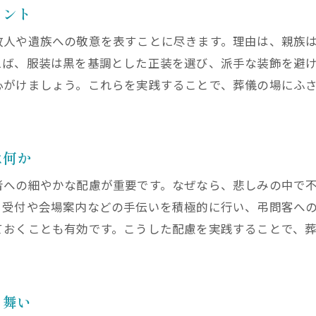
親族の役割分担が葬儀の流れを支えるポイント
イント
親族として控えたい葬儀中のNG行動まとめ
故人や遺族への敬意を表すことに尽きます。理由は、親族
葬儀で親族が避けるべきマナー違反行動
えば、服装は黒を基調とした正装を選び、派手な装飾を避
親族が葬儀中に控えるべき言動と注意点
心がけましょう。これらを実践することで、葬儀の場にふ
親族が故人を偲ぶ場でしてはいけないこと
葬儀で親族が気をつけたい振る舞いの具体例
親族の立場で誤解されやすいNG行動の解説
は何か
葬儀の場で親族が注意したい会話や態度
者への細やかな配慮が重要です。なぜなら、悲しみの中で
葬儀後の親族挨拶やお礼の伝え方を押さえる
、受付や会場案内などの手伝いを積極的に行い、弔問客へ
ておくことも有効です。こうした配慮を実践することで、
葬儀後に親族が行う挨拶やお礼の基本マナー
親族として葬儀後に伝えたい感謝の言葉例
葬儀後の親族の挨拶状やお礼状のポイント
る舞い
親族が葬儀後に配慮すべきお礼の伝え方