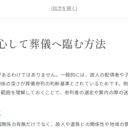
葬儀での親族の定義と一般的な考え方
身内だけの葬儀における親族の線引きとは
法律と慣習から考える葬儀の親族関係
葬儀で迷わない親族の参列範囲の確認方法
心して葬儀へ臨む方法
葬儀で求められる親族のマナーと配慮とは
葬儀で親族が守りたい基本マナーのポイント
親族の立場で心掛ける葬儀での配慮とは何か
があるわけではありません。一般的には、故人の配偶者や
葬儀マナーで親族が気をつけるべき振る舞い
関係の深さが葬儀参列の判断基準とされているためです。
親族としての葬儀での言葉遣いと態度の注意点
た範囲を理解しておくことで、参列者の選定や案内の際の
親族の葬儀参列時に求められる礼儀作法
葬儀マナーの基本を親族が実践する方法
点
親族ならではの葬儀挨拶や言葉選びのコツ
姻関係の有無だけでなく、故人や遺族との関係性や地域の
葬儀で親族が使うべき挨拶と言葉の選び方