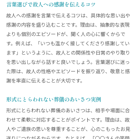
言葉選びで故人への感謝を伝えるコツ
感謝を伝える葬儀の言葉選びの工夫
故人への感謝を言葉で伝えるコツは、具体的な思い出や
葬儀の場で失礼にならない言葉選びのコツ
感謝の内容を盛り込むことです。理由は、抽象的な表現
葬儀で避けるべき言葉とその理由
よりも個別のエピソードが、聞く人の心に響くからで
丁寧な葬儀のあいさつ文例を紹介
す。例えば、「いつも温かく接してくださり感謝してい
相手を思いやる葬儀の表現ポイント
ます」というように、故人との関係性や日常のやり取り
失礼にならない葬儀の語彙選びの基本
を思い出しながら話すと良いでしょう。言葉選びに迷っ
葬儀で誤解を招かない伝え方の工夫
た際は、故人の性格やエピソードを振り返り、敬意と感
安心して使える葬儀の挨拶言葉集
謝を率直に伝えることが大切です。
簡単な葬儀のあいさつ例文と実践ポイント
形式にとらわれない葬儀のあいさつ実例
すぐ使える葬儀の簡単なあいさつ例
形式にとらわれない葬儀のあいさつは、相手や場面に合
状況別に応じた葬儀の例文活用法
わせて柔軟に対応することがポイントです。理由は、故
短くても心の伝わる葬儀の一言集
人やご遺族の思いを尊重することが、心のこもったお見
実際に役立つ葬儀の挨拶文の特徴
送りにつながるからです。たとえば、「〇〇さんの笑顔