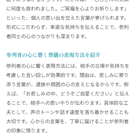
簡潔で失礼のない葬儀の言葉の選び方
に何度も救われました。ご冥福を心よりお祈りします」
安心して使える葬儀のあいさつ実践法
といった、個人の思い出を交えた言葉が挙げられます。
葬儀後のあいさつを伝えるタイミングとは
形式にこだわらず、率直な気持ちを伝えることで、参列
葬儀後のあいさつはいつ行うのが適切か
者同士の心のつながりも深まります。
時期に合わせた葬儀後の言葉選びの方法
参列者の心に響く葬儀の表現方法を紹介
遺族への配慮を込めた葬儀後のあいさつ
参列者の心に響く表現方法には、相手の立場や気持ちを
葬儀後に伝える感謝の伝え方のコツ
考慮した言い回しが効果的です。理由は、悲しみに寄り
葬儀後の挨拶状やお礼の作法を解説
添う言葉が、遺族や周囲の心の支えとなるからです。例
タイミングを逃さない葬儀のあいさつ実例
えば、「お悲しみの中、どうぞご自愛ください」と伝え
安心して葬儀に臨むための心構えと準備
ることで、相手への思いやりが伝わります。具体的な工
葬儀前に整えておきたい心の準備
夫として、声のトーンや話す速度を落ち着かせることも
安心して葬儀を迎えるための基礎知識
大切です。心からの言葉を、丁寧に届けることが参列者
葬儀に必要な準備と心構えのポイント
の印象に残ります。