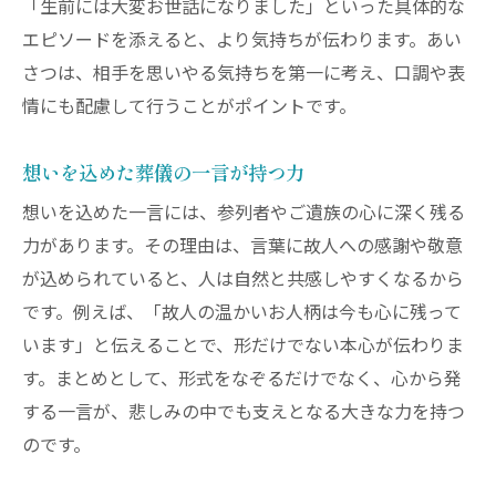
「生前には大変お世話になりました」といった具体的な
神奈川県川崎市における葬儀のマナー解説
エピソードを添えると、より気持ちが伝わります。あい
地域で異なる葬儀のマナーの基本知識
さつは、相手を思いやる気持ちを第一に考え、口調や表
川崎市での葬儀に求められる礼儀とは
情にも配慮して行うことがポイントです。
葬儀の場で守るべきマナーと注意点
想いを込めた葬儀の一言が持つ力
葬儀の服装や行動マナーを再確認する
想いを込めた一言には、参列者やご遺族の心に深く残る
葬儀に参列する際の心遣いのポイント
力があります。その理由は、言葉に故人への感謝や敬意
地元に根付く葬儀の独自マナーを解説
が込められていると、人は自然と共感しやすくなるから
故人への感謝を葬儀で表すあいさつ術
です。例えば、「故人の温かいお人柄は今も心に残って
葬儀で伝える故人への感謝の気持ち
います」と伝えることで、形だけでない本心が伝わりま
心からの葬儀のあいさつの作り方
す。まとめとして、形式をなぞるだけでなく、心から発
思い出を織り交ぜた葬儀の表現法
する一言が、悲しみの中でも支えとなる大きな力を持つ
遺族の想いを葬儀で伝える方法とは
のです。
葬儀のあいさつで敬意を示すポイント