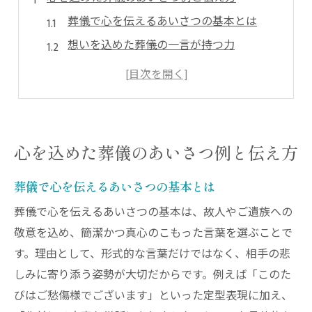
葬儀で心を伝えるあいさつの基本とは
想いを込めた葬儀の一言が持つ力
言葉選びで故人への感謝を伝えるコツ
形式にとらわれない葬儀のあいさつ実例
参列者の心に響く葬儀の表現方法を紹介
葬儀の雰囲気を和らげる伝え方の工夫
心を込めた葬儀のあいさつ例と伝え方
葬儀で伝わる思いを言葉にする方法
葬儀で心を伝えるあいさつの基本とは
葬儀で想いを言葉に乗せるポイント
心を込めた葬儀の言葉選びの秘訣
葬儀で心を伝えるあいさつの基本は、故人やご遺族への
敬意を込め、簡潔かつ真心のこもった言葉を選ぶことで
自分らしい葬儀のあいさつを作る手順
す。理由として、形式的な言葉だけではなく、相手の悲
故人との関係に合わせた葬儀の表現例
しみに寄り添う姿勢が大切だからです。例えば「このた
参列者への配慮を意識した葬儀の語り方
びはご愁傷様でございます」といった定型表現に加え、
葬儀で感謝や思い出を伝える実践方法