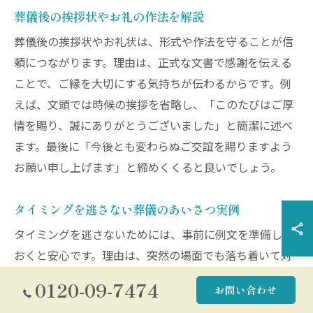
葬儀後の挨拶状やお礼の作法を解説
葬儀後の挨拶状やお礼状は、形式や作法を守ることが信
頼につながります。理由は、正式な文書で感謝を伝える
ことで、ご縁を大切にする気持ちが伝わるからです。例
えば、文頭では時候の挨拶を省略し、「このたびはご厚
情を賜り、誠にありがとうございました」と簡潔に述べ
ます。最後に「今後とも変わらぬご交誼を賜りますよう
お願い申し上げます」と締めくくると良いでしょう。
タイミングを逃さない葬儀のあいさつ実例
タイミングを逃さないためには、事前に例文を準備して
おくと安心です。理由は、突然の場面でも落ち着いて対
応できるからです。例えば、「このたびは大変お世話に
0120-09-7474
お問い合わせ
なりました。ご家族の皆様もご自愛ください」といった