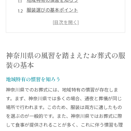
地域特有の慣習を知ろう
服装選びの基本ポイント
色やデザインに関する注意事項
季節に応じた服装の工夫
家族構成による服装の違い
宗教的背景への配慮
神奈川県の風習を踏まえたお葬式の服
お葬式でのブラックフォーマルの選び方と注意
装の基本
点
ブラックフォーマルの基本とは
地域特有の慣習を知ろう
素材選びのポイント
神奈川県でのお葬式には、地域特有の慣習が存在しま
アクセサリーの選び方
す。まず、神奈川県では多くの場合、通夜と葬儀が同じ
場所で行われます。このため、服装は両方に適したもの
女性の服装の詳細
を選ぶのが一般的です。また、神奈川県ではお葬式に際
男性の服装の注意点
して食事が提供されることが多く、これに伴う慣習も理
子供の服装で気をつけること