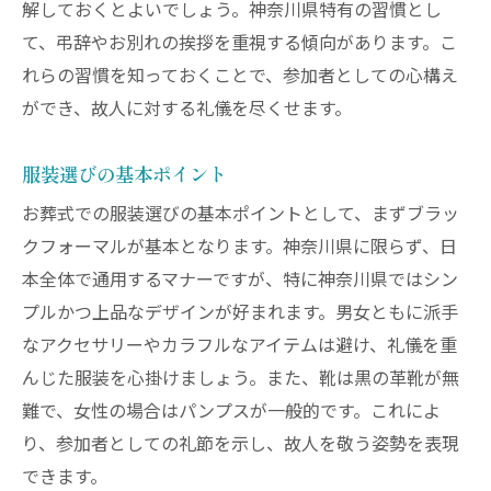
解しておくとよいでしょう。神奈川県特有の習慣とし
神奈川県のお葬式で失礼にあたらない服装のポ
て、弔辞やお別れの挨拶を重視する傾向があります。こ
イント
れらの習慣を知っておくことで、参加者としての心構え
場面ごとの服装ルール
ができ、故人に対する礼儀を尽くせます。
靴やバッグの選び方
ストッキングやタイの選択
服装選びの基本ポイント
ヘアスタイルや化粧の注意
お葬式での服装選びの基本ポイントとして、まずブラッ
香水や香りについて
クフォーマルが基本となります。神奈川県に限らず、日
本全体で通用するマナーですが、特に神奈川県ではシン
寒暖差に応じた服装の工夫
プルかつ上品なデザインが好まれます。男女ともに派手
お葬式の服装選びで安心して故人を偲ぶ方法
なアクセサリーやカラフルなアイテムは避け、礼儀を重
準備の段階でのチェックリスト
んじた服装を心掛けましょう。また、靴は黒の革靴が無
当日の着替えの工夫
難で、女性の場合はパンプスが一般的です。これによ
急な変更への対応策
り、参加者としての礼節を示し、故人を敬う姿勢を表現
衣類の手入れ方法
できます。