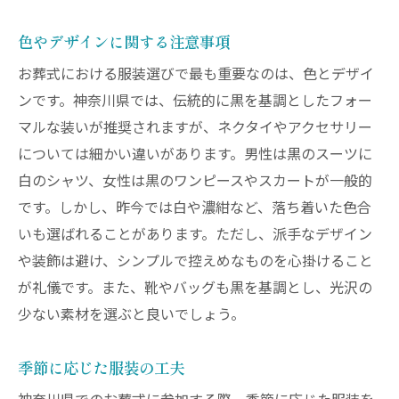
トラブルを避けるためのアドバイス
色やデザインに関する注意事項
心の準備を整えるために
神奈川県の地域性を考慮したお葬式の服装アド
お葬式における服装選びで最も重要なのは、色とデザイ
バイス
ンです。神奈川県では、伝統的に黒を基調としたフォー
マルな装いが推奨されますが、ネクタイやアクセサリー
地域の文化を理解する
については細かい違いがあります。男性は黒のスーツに
地元住民の意見を参考に
白のシャツ、女性は黒のワンピースやスカートが一般的
神奈川県独自の服装規定
です。しかし、昨今では白や濃紺など、落ち着いた色合
地域ごとの気候に応じた選択
いも選ばれることがあります。ただし、派手なデザイン
親族との相談ポイント
や装飾は避け、シンプルで控えめなものを心掛けること
地元行事と服装との関係
が礼儀です。また、靴やバッグも黒を基調とし、光沢の
お葬式の服装で気をつけたい神奈川県特有の習
少ない素材を選ぶと良いでしょう。
慣
季節に応じた服装の工夫
伝統的な服装の重要性