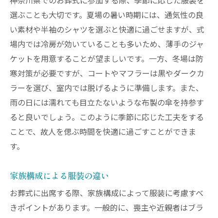
時代と共に変わる服装のトレンド
神奈川県でのお葬式に参加する際、季節に応じた服装を
選ぶことも大切です。夏場の暑い時期には、通気性の良
地域イベントとの関連性
い素材や半袖のシャツを選ぶと快適に過ごせますが、式
特定の色が持つ意味合い
場内では冷房が効いていることも多いため、薄手のジャ
地元住民が重視するマナー
ケットを用意することが望ましいです。一方、冬場は防
法要での服装の変化
寒対策が必要ですが、コートやマフラーは黒やダークカ
葬儀での服装選びを成功させるためのガイド
ラーを選び、室内では脱げるように準備します。また、
事前に知っておくべきこと
雨の日には濡れても目立たないような布製の傘を持参す
服装選びのタイムライン
ると良いでしょう。このように季節に応じた工夫をする
ことで、故人を偲ぶ時間を快適に過ごすことができま
プロに相談する重要性
す。
他の参加者との調和を図る
服装選びにおける失敗例
家族構成による服装の違い
最終チェックポイント
お葬式に出席する際、家族構成によって服装に考慮すべ
神奈川県のお葬式に適した服装選びの具体的ス
きポイントがあります。一般的に、喪主や近親者はブラ
テップ