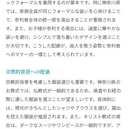
ックフォーマルを着用するのが基本です。特に神奈川県
ステップ1: 事前情報の収集
では、家族全員が同じフォーマルな装いを心掛けること
ステップ2: 服装の試着と確認
で、参列者全体の統一感を演出することが重視されま
ステップ3: 小物類の準備
す。また、お子様が参列する場合には、過度に華やかな
ステップ4: 前日の準備チェック
装いを避け、シンプルで落ち着いたデザインを選ぶこと
が大切です。こうした配慮が、故人を敬う姿勢と参列者
ステップ5: 当日の着替えと確認
へのマナーの一環として考えられています。
ステップ6: 終了後の反省点
宗教的背景への配慮
宗教的背景を考慮した服装選びも重要です。神奈川県の
お葬式では、仏教式が一般的であるため、焼香やお経の
際に適した服装を選ぶことが望ましいです。具体的に
は、襟元がきちんとしたシャツやブラウスを選び、露出
を控えた服装が推奨されます。また、キリスト教式の場
合は、ダークなスーツやワンピースが一般的ですが、ア