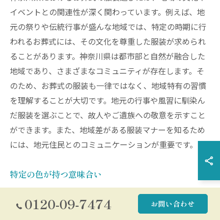
イベントとの関連性が深く関わっています。例えば、地
元の祭りや伝統行事が盛んな地域では、特定の時期に行
われるお葬式には、その文化を尊重した服装が求められ
ることがあります。神奈川県は都市部と自然が融合した
地域であり、さまざまなコミュニティが存在します。そ
のため、お葬式の服装も一律ではなく、地域特有の習慣
を理解することが大切です。地元の行事や風習に馴染ん
だ服装を選ぶことで、故人やご遺族への敬意を示すこと
ができます。また、地域差がある服装マナーを知るため
には、地元住民とのコミュニケーションが重要です。
特定の色が持つ意味合い
神奈川県でのお葬式において、服装の色選びは非常に重
0120-09-7474
お問い合わせ
要です。一般的にお葬式では黒が主体となりますが、地