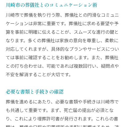
川崎市の葬儀社とのコミュニケーション術
口コミや評判を活用した斎場選び
川崎市の葬儀文化が教えてくれる安心の手続き
川崎市で葬儀を執り行う際、葬儀社との円滑なコミュニ
ケーションは非常に重要です。葬儀社に求める要望や予
地域特有の葬儀作法とその意味
算を事前に明確に伝えることが、スムーズな進行の鍵と
手続きに必要な書類と取得方法
なります。多くの葬儀社は家族の意向を尊重し、柔軟に
地元の葬儀社が提供するサポート内容
対応してくれますが、具体的なプランやサービスについ
安心して任せられる葬儀の流れ
ては事前に確認することをお勧めします。また、葬儀社
アフターフォローの重要性
との打ち合わせは、可能であれば複数回行い、疑問点や
地域住民の声を活かした手続き改善
不安を解消することが大切です。
初めての葬儀も安心な川崎市内の手続きと注意
点
必要な書類と手続きの確認
初心者でも分かる葬儀準備の手順
葬儀を進めるにあたり、必要な書類や手続きは川崎市で
注意すべき点とトラブル回避法
も共通して重要です。まず、死亡届の提出が必須とな
り、これにより埋葬許可書が発行されます。これらの書
葬儀経験者が語る成功のコツ