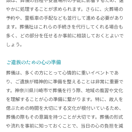
類は、葬儀の日程や安置場所の手配に影響するため、速
川崎市での葬儀費用の内訳
やかに処理することが求められます。さらに、火葬場の
葬儀後に必要な手続きの流れ
予約や、霊柩車の手配なども並行して進める必要があり
特に気をつけるべき法律事項
ます。葬儀社はこれらの手続きを代行してくれる場合も
スムーズな進行のための川崎市葬儀のよくある
多く、どの部分を任せるか事前に相談しておくとよいで
疑問解決
しょう。
葬儀の流れに関するよくある質問
参列者からの質問対応例
ご遺族のための心の準備
葬儀の準備期間に関する疑問
葬儀は、多くの方にとって心情的に重いイベントであ
葬儀中のトラブル対処法
り、ご遺族が精神的に準備を整えることは非常に重要で
す。神奈川県川崎市で葬儀を行う際、地域の風習や文化
葬儀費用に関する誤解を解く
を理解することが心の準備に繋がります。特に、故人を
各宗教の葬儀形式の違いと注意点
偲ぶための時間を大切にする文化が根付いているため、
葬儀後の手続きも安心な川崎市の特徴と支援
葬儀の際もその意識を持つことが大切です。葬儀の形式
葬儀後に必要な手続きリスト
や流れを事前に知っておくことで、当日の心の負担を減
遺族への支援サービス紹介