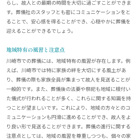
らし、故人との最期の時間を大切に過ごすことができま
川崎市の行政サービスの利用法
す。葬儀社のスタッフとも密にコミュニケーションをと
葬儀後の心のケアの重要性
ることで、安心感を得ることができ、心穏やかに葬儀を
迎えることができるでしょう。
法要の準備と進め方
地域コミュニティとの連携方法
地域特有の風習と注意点
川崎市での葬儀には、地域特有の風習が存在します。例
えば、川崎市では特に家族の絆を大切にする風土があ
り、葬儀の際も家族全員が集まって故人を見送ることが
一般的です。また、葬儀後の法要や祭祀も地域に根付い
た儀式が行われることが多く、これらに関する知識を持
つことが望ましいです。これにより、地域の方々とのコ
ミュニケーションも円滑に進めることができ、故人をよ
り良い形で見送ることができます。葬儀の進行に関する
注意点としては、地域の風習を尊重しつつも、個々の家