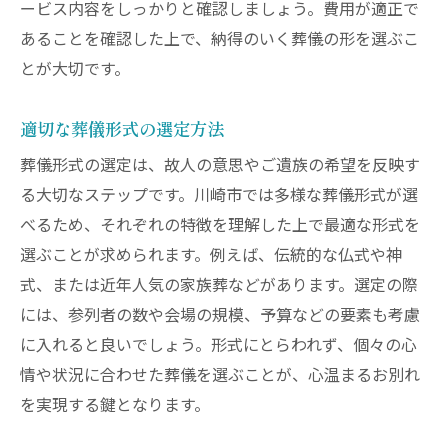
ービス内容をしっかりと確認しましょう。費用が適正で
流れ
あることを確認した上で、納得のいく葬儀の形を選ぶこ
葬儀当日のスケジュールと進行
とが大切です。
故人との最後の別れの準備
川崎市内の葬儀場の特徴と選び方
適切な葬儀形式の選定方法
参列者への配慮と対応
葬儀形式の選定は、故人の意思やご遺族の希望を反映す
葬儀後の手続きと確認事項
る大切なステップです。川崎市では多様な葬儀形式が選
べるため、それぞれの特徴を理解した上で最適な形式を
故人を偲ぶための追加プラン
選ぶことが求められます。例えば、伝統的な仏式や神
川崎市の斎場選びに迷わないための実用ガイド
式、または近年人気の家族葬などがあります。選定の際
斎場の種類と特徴を徹底解説
には、参列者の数や会場の規模、予算などの要素も考慮
予約から当日までの流れ
に入れると良いでしょう。形式にとらわれず、個々の心
アクセスの良さから選ぶ斎場
情や状況に合わせた葬儀を選ぶことが、心温まるお別れ
設備とサービス内容の比較方法
を実現する鍵となります。
斎場見学の際に確認すべきポイント